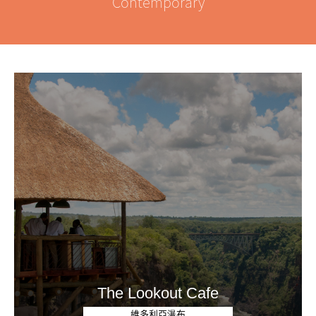
Contemporary
The Lookout Cafe
維多利亞瀑布