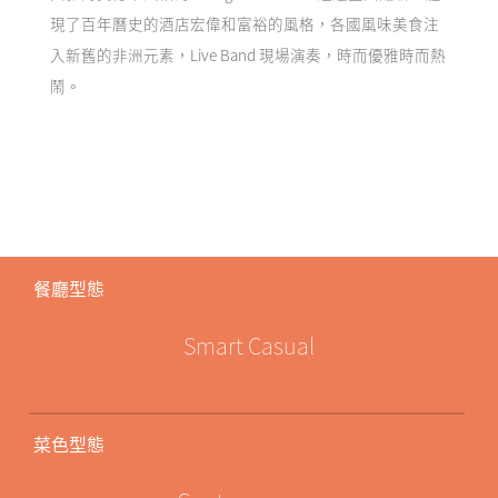
現了百年曆史的酒店宏偉和富裕的風格，各國風味美食注
入新舊的非洲元素，Live Band 現場演奏，時而優雅時而熱
鬧。
餐廳型態
Smart Casual
菜色型態