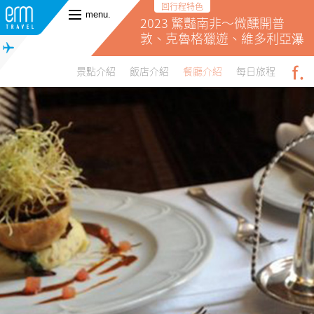
回行程特色
menu.
． 參考價格
2023 驚豔南非～微醺開普
價格 : NT
電洽
敦、克魯格獵遊、維多利亞瀑
布12日
景點介紹
飯店介紹
餐廳介紹
每日旅程