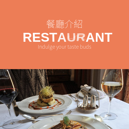
餐廳介紹
R
E
S
T
A
U
R
A
N
T
Indulge your taste buds