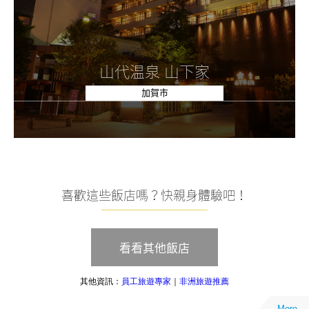
山代温泉 山下家
加賀市
喜歡這些飯店嗎？快親身體驗吧！
看看其他飯店
其他資訊：
員工旅遊專家
｜
非洲旅遊推薦
More