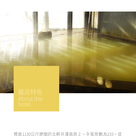
飯店特色
About this
hotel.
標高1130公尺遼闊的北輕井澤高原上。全客房數為233，從