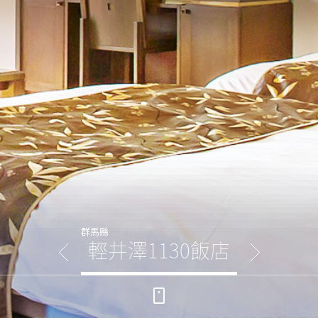
群馬縣
輕井澤1130飯店