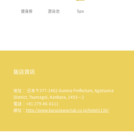
健身房
游泳池
Spa
飯店資訊
地址： 日本〒377-1402 Gunma Prefecture, Agatsuma
District, Tsumagoi, Kanbara, 1453−2
電話：+81 279-86-6111
網址：
http://www.karuizawaclub.co.jp/hotel1130/