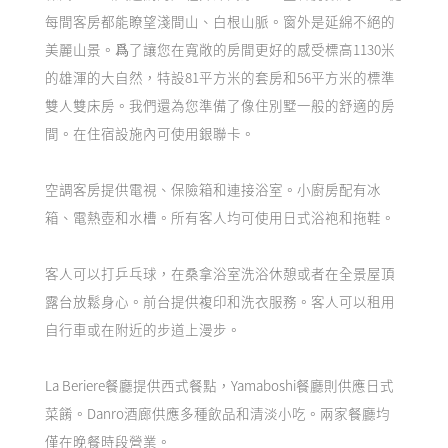
每間客房都能瞭望淺間山、白根山脈。窗外是延綿不絕的
美麗山景。爲了讓您在寬敞的房間更好的感受標高1130米
的雄渾的大自然，特設81平方米的套房和56平方米的標準
雙人雙床房。我們還為您準備了像住別墅一般的舒適的房
間。在住宿設施內可使用銀聯卡。
空調客房提供電視、保險箱和連接浴室。小廚房配有冰
箱、電熱壺和水槽。所有客人均可使用日式浴袍和拖鞋。
客人可以打乒乓球，在桑拿浴室洗浴休憩或者在全景屋頂
露台放鬆身心。前台提供複印和洗衣服務。客人可以租用
自行車或在附近的步道上漫步。
La Beriere餐廳提供西式餐點，Yamaboshi餐廳則供應日式
菜餚。Danro酒廊供應多種飲品和清淡小吃。兩家餐廳均
僅在晚餐時段營業。