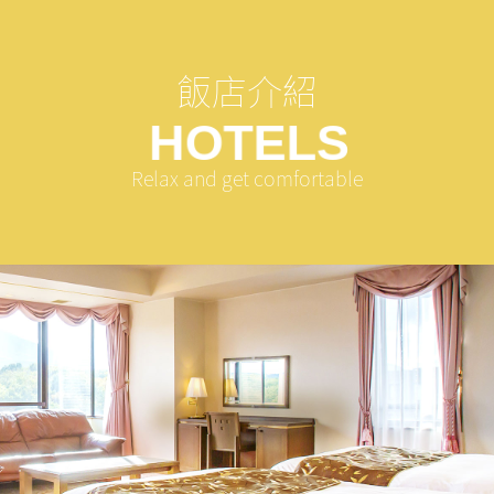
飯店介紹
H
O
T
E
L
S
Relax and get comfortable