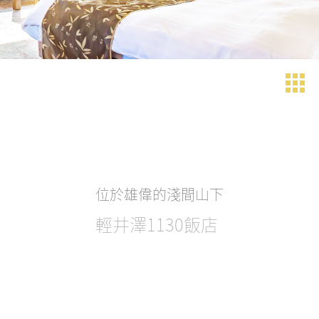
位於雄偉的淺間山下
輕井澤1130飯店