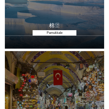
棉堡
Pamukkale