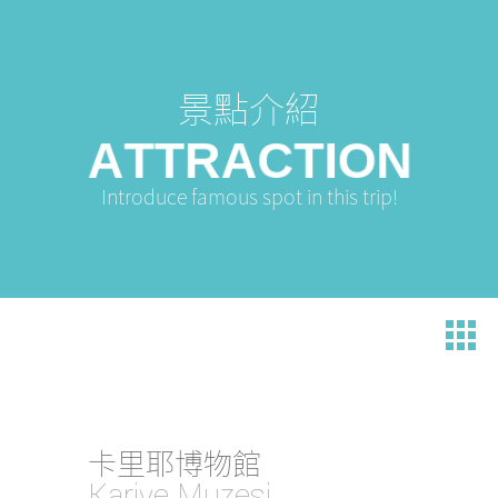
景點介紹
A
T
T
R
A
C
T
N
I
O
O
N
Introduce famous spot in this trip!
卡里耶博物館
Kariye Muzesi