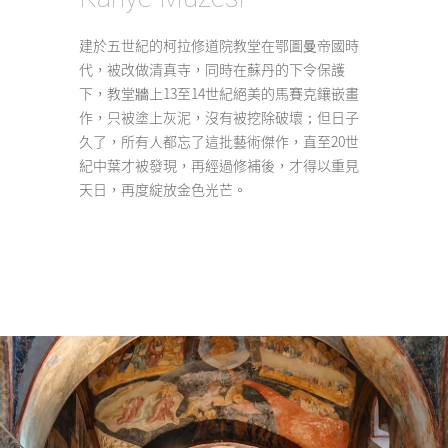
建於五世紀的柯拉修道院教堂在鄂圖曼帝國時
代，被改做清真寺，同時在蘇丹的下令保護
下，教堂牆上13至14世紀絕美的馬賽克鑲嵌畫
作，只被塗上灰泥，沒有被挖除破壞；但日子
久了，所有人都忘了這批藝術傑作，直至20世
紀中葉才被發現，再經過修補後，才得以重見
天日，再度綻放金色光芒。